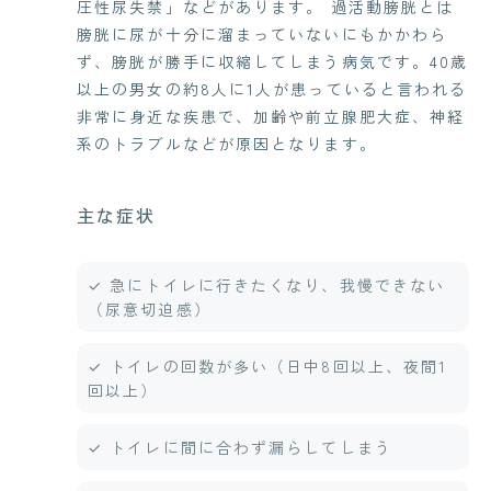
圧性尿失禁」などがあります。 過活動膀胱とは
膀胱に尿が十分に溜まっていないにもかかわら
ず、膀胱が勝手に収縮してしまう病気です。40歳
以上の男女の約8人に1人が患っていると言われる
非常に身近な疾患で、加齢や前立腺肥大症、神経
系のトラブルなどが原因となります。
主な症状
✓ 急にトイレに行きたくなり、我慢できない
（尿意切迫感）
✓ トイレの回数が多い（日中8回以上、夜間1
回以上）
✓ トイレに間に合わず漏らしてしまう