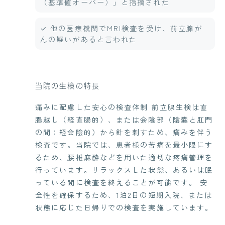
（基準値オーバー）」と指摘された
✓ 他の医療機関でMRI検査を受け、前立腺が
んの疑いがあると言われた
当院の生検の特長
痛みに配慮した安心の検査体制 前立腺生検は直
腸越し（経直腸的）、または会陰部（陰嚢と肛門
の間：経会陰的）から針を刺すため、痛みを伴う
検査です。当院では、患者様の苦痛を最小限にす
るため、腰椎麻酔などを用いた適切な疼痛管理を
行っています。リラックスした状態、あるいは眠
っている間に検査を終えることが可能です。 安
全性を確保するため、1泊2日の短期入院、または
状態に応じた日帰りでの検査を実施しています。