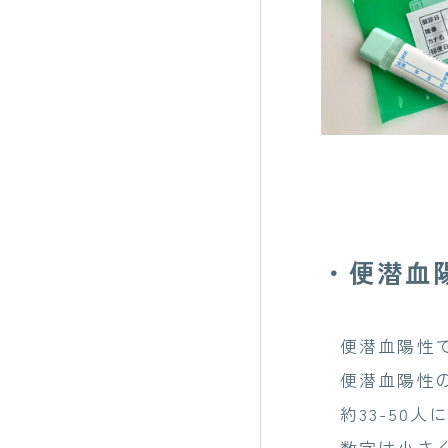
・便潜血
便潜血陽性で
便潜血陽性の
約33-50
数字は小さく