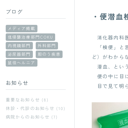
ブログ
・便潜血
メディア掲載
消化器内科医
低侵襲治療部門COKU
内視鏡部門
外科部門
「検便」と言
泌尿器部門
胆のう疾患
ど）がわから
鼠径ヘルニア
潜血、という
便の中に目に
お知らせ
目で見て明ら
重要なお知らせ
(8)
休診・代診のお知らせ
(10)
病院からのお知らせ
(7)