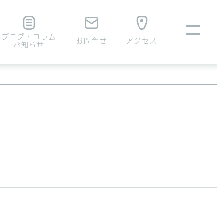
ブログ・コラム
お問合せ
アクセス
お知らせ
いて
腹壁ヘルニアについて
費用について
費用について