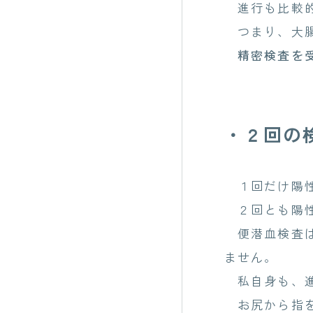
進行も比較的
つまり、大腸
精密検査を
・２回の
１回だけ陽性
２回とも陽性
便潜血検査は
ません。
私自身も、進
お尻から指を