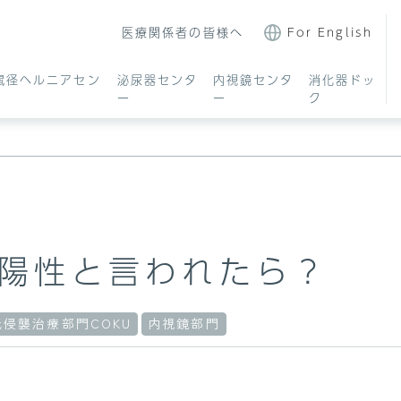
医療関係者の皆様へ
For English
鼠径ヘルニアセン
泌尿器センタ
内視鏡センタ
消化器ドッ
ー
ー
ク
陽性と言われたら？
医師・スタッフ紹介
胆のう疾患について
大腸カメラについて
施設案内
虫垂炎について
内視鏡治療につ
低侵襲治療部門COKU
内視鏡部門
ついて
日帰り手術について
鎮静剤について