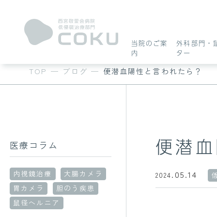
外科部門・鼠径
当院のご案
外科部門・
内
ター
ヘルニアセンタ
内視鏡センター
当院のご案内
TOP
—
ブログ
—
便潜血陽性と言われたら？
ー
便潜血
医療コラム
COKUについて
鼠径ヘルニアについて
胃カメラについて
05.14
内視鏡治療
大腸カメラ
2024.
胃カメラ
胆のう疾患
受診〜手術〜入院に
受診〜検査について
鼠径ヘルニア