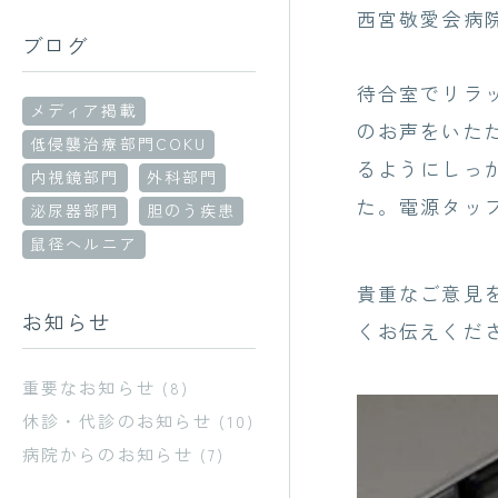
西宮敬愛会病院
ブログ
待合室でリラ
メディア掲載
のお声をいた
低侵襲治療部門COKU
るようにしっ
内視鏡部門
外科部門
た。電源タップ
泌尿器部門
胆のう疾患
鼠径ヘルニア
貴重なご意見
お知らせ
くお伝えくだ
重要なお知らせ
(8)
休診・代診のお知らせ
(10)
病院からのお知らせ
(7)