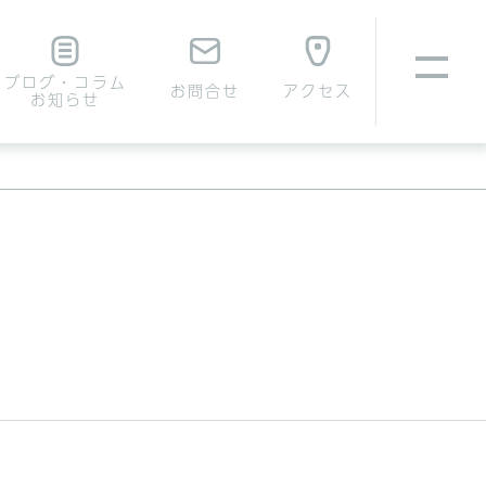
ブログ・コラム
お問合せ
アクセス
お知らせ
いて
腹壁ヘルニアについて
費用について
費用について