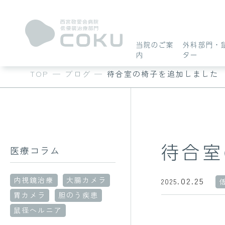
外科部門・鼠径
当院のご案
外科部門・
内
ター
ヘルニアセンタ
内視鏡センター
当院のご案内
TOP
—
ブログ
—
待合室の椅子を追加しました
ー
待合室
医療コラム
COKUについて
鼠径ヘルニアについて
胃カメラについて
02.25
内視鏡治療
大腸カメラ
2025.
胃カメラ
胆のう疾患
受診〜手術〜入院に
受診〜検査について
鼠径ヘルニア