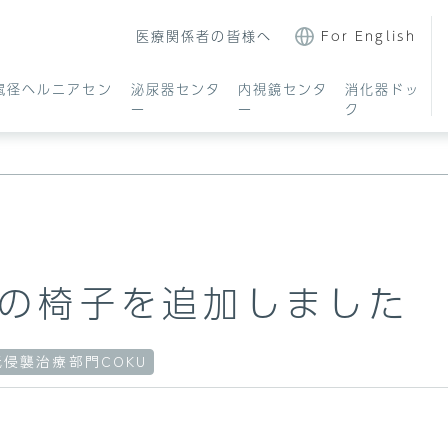
医療関係者の皆様へ
For English
鼠径ヘルニアセン
泌尿器センタ
内視鏡センタ
消化器ドッ
ー
ー
ク
の椅子を追加しました
医師・スタッフ紹介
胆のう疾患について
大腸カメラについて
施設案内
虫垂炎について
内視鏡治療につ
低侵襲治療部門COKU
ついて
日帰り手術について
鎮静剤について