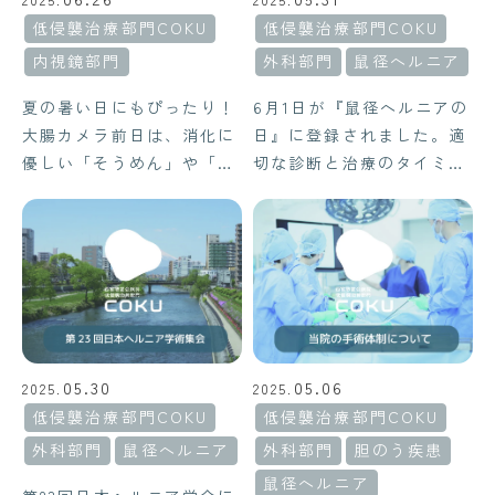
低侵襲治療部門COKU
低侵襲治療部門COKU
内視鏡部門
外科部門
鼠径ヘルニア
夏の暑い日にもぴったり！
6月1日が『鼠径ヘルニアの
大腸カメラ前日は、消化に
日』に登録されました。適
優しい「そうめん」や「冷
切な診断と治療のタイミン
麺」なら安心です。サラダ
グをご相談させていただけ
チキンやゆで卵などOKな
ればと思います。
具材と、ゴマ・野菜など
NG食材を詳しく紹介。内
視鏡技師資格を持つ看護師
監修の安心メニュー。
05.30
05.06
2025.
2025.
低侵襲治療部門COKU
低侵襲治療部門COKU
外科部門
鼠径ヘルニア
外科部門
胆のう疾患
鼠径ヘルニア