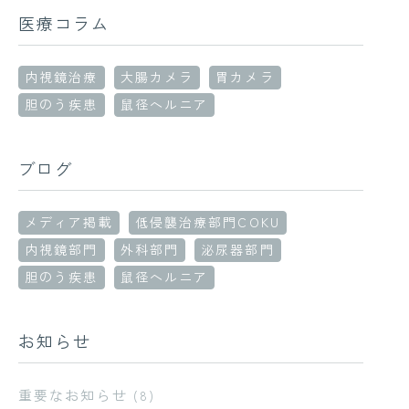
医療コラム
内視鏡治療
大腸カメラ
胃カメラ
胆のう疾患
鼠径ヘルニア
ブログ
メディア掲載
低侵襲治療部門COKU
内視鏡部門
外科部門
泌尿器部門
胆のう疾患
鼠径ヘルニア
お知らせ
重要なお知らせ
(8)