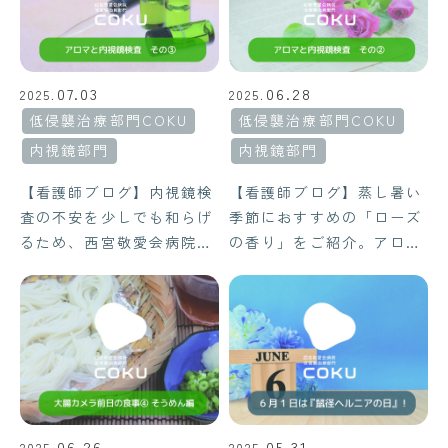
07.03
06.28
2025.
2025.
低侵襲治療部門COKU
低侵襲治療部門COKU
内視鏡部門
内視鏡部門
【看護師ブログ】内視鏡検
【看護師ブログ】蒸し暑い
査の不安を少しでも和らげ
季節におすすめの「ローズ
るため、西宮敬愛会病院
の香り」をご紹介。アロマ
COKU内視鏡センターでは
検定1級スタッフが、内視
アロマを活用。今回は“気
鏡検査時のリラックス効果
持ちを切り替えたいと
や香りの効能について解説
き”にぴったりな香り、サ
します。西宮敬愛会病院
イプレスの魅力とその活用
COKU内視鏡センター
法をご紹介します。
の“ごほうびアロマ”とは？
06.26
05.31
2025.
2025.