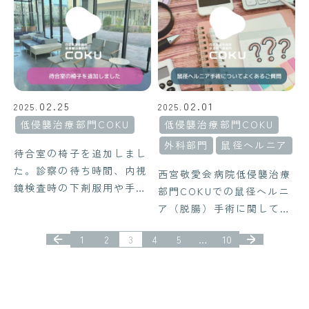
外科では、外科専門医・消
ます。消化器外科３名体制
化器外科専門医をはじめ、
で治療を行ってまいりま
高度な技術を証明する内視
す。
鏡外科技術認定医や肝胆膵
外科高度技能専門医が在
籍。安全で精緻な低侵襲手
02.25
02.01
2025.
2025.
術を提供しています。
低侵襲治療部門COKU
低侵襲治療部門COKU
外科部門
鼠径ヘルニア
待合室の椅子を追加しまし
た。診察の待ち時間、内視
西宮敬愛会病院低侵襲治療
鏡検査時の下剤服用や手術
部門COKUでの鼠径ヘルニ
時のご家族の待機時間にゆ
ア（脱腸）手術に関してよ
っくり過ごしていただける
くいただくご質問を回答を
ようにしてきたいと思いま
1
2
3
4
5
…
10
加えてまとめました。
す。