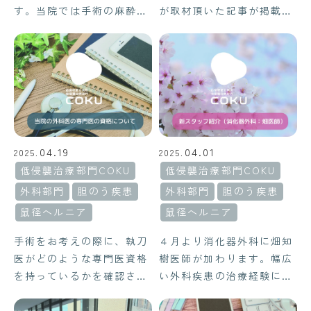
す。当院では手術の麻酔は
が取材頂いた記事が掲載さ
すべて麻酔科専門医が担当
れました。当院消化器内科
します。術中の安全はもと
では、ただ内視鏡検査・治
より、術後の疼痛管理にも
療を行うだけではなく、患
力を入れてまいります。
者様ひとりひとりに合わせ
て最適な医療を提案してお
り、その方針が分かりやす
く説明されています。よろ
し […]
04.19
04.01
2025.
2025.
低侵襲治療部門COKU
低侵襲治療部門COKU
外科部門
胆のう疾患
外科部門
胆のう疾患
鼠径ヘルニア
鼠径ヘルニア
手術をお考えの際に、執刀
４月より消化器外科に畑知
医がどのような専門医資格
樹医師が加わります。幅広
を持っているかを確認され
い外科疾患の治療経験に加
ることもあるかと思いま
えて、鼠径ヘルニア手術で
す。西宮敬愛会病院COKU
の技術認定医も取得してい