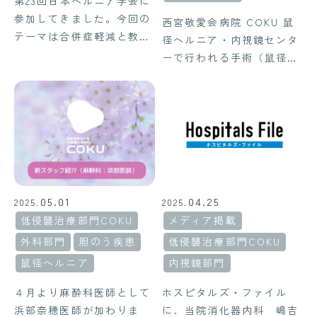
第23回日本ヘルニア学会に
参加してきました。今回の
西宮敬愛会病院 COKU 鼠
テーマは合併症軽減と教育
径ヘルニア・内視鏡センタ
でした。合併症軽減は外科
ーで行われる手術（鼠径ヘ
医としては常に向き合って
ルニア手術や腹腔鏡下胆の
いくテーマです。ゼロを目
う摘出術など）の手術体制
指して丁寧な手術を行って
について説明します。
いきたいと思います。
05.01
04.25
2025.
2025.
低侵襲治療部門COKU
メディア掲載
外科部門
胆のう疾患
低侵襲治療部門COKU
鼠径ヘルニア
内視鏡部門
４月より麻酔科医師として
ホスピタルズ・ファイル
浜部奈穂医師が加わりま
に、当院消化器内科 嶋吉