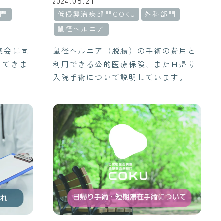
05.21
2024.
部門
低侵襲治療部門COKU
外科部門
鼠径ヘルニア
集会に司
鼠径ヘルニア（脱腸）の手術の費用と
してきま
利用できる公的医療保険、また日帰り
入院手術について説明しています。