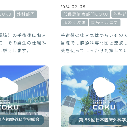
02.08
2024.
OKU
外科部門
低侵襲治療部門COKU
外科
胆のう疾患
鼠径ヘルニア
脱腸）の手術後におき
手術後の吐き気はつらいもの
て、その発生の仕組み
当院では麻酔科専門医と連携
ご説明します。
薬を使ってしっかり対策して
吐き気が心配な方も安心して
けられるようサポートしてい
で、どうぞご相談ください。