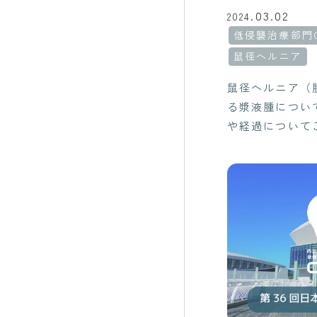
03.02
2024.
低侵襲治療部門C
鼠径ヘルニア
鼠径ヘルニア（
る漿液腫につい
や経過について