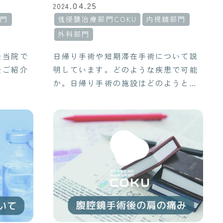
04.25
2024.
部門
低侵襲治療部門COKU
内視鏡部門
外科部門
を当院で
日帰り手術や短期滞在手術について説
をご紹介
明しています。どのような疾患で可能
か。日帰り手術の施設はどのようとこ
ろがよいかなど記載しています。