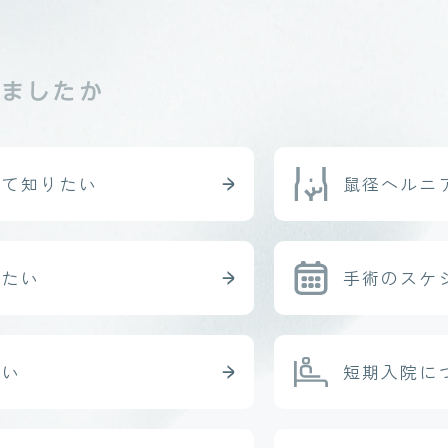
いて知りたい
鼠径ヘルニ
りたい
手術のスケ
たい
短期入院
に