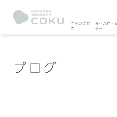
外科部門・鼠径
当院のご案
外科部門・
内
ター
ヘルニアセンタ
内視鏡センター
当院のご案内
ー
ブログ
COKUについて
鼠径ヘルニアについて
胃カメラについて
受診〜手術〜入院に
受診〜検査について