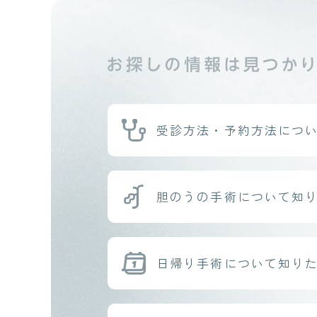
受診方法・予約方法
につ
胆のうの手術
について知
日帰り手術
について知り